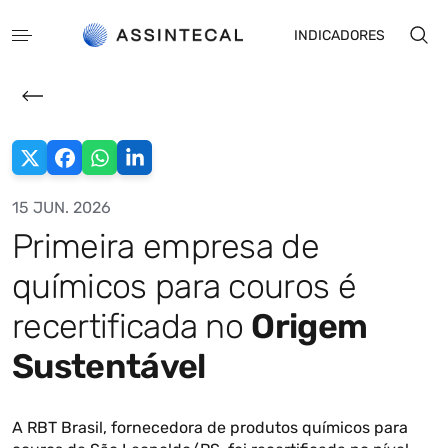
INDICADORES
15 JUN. 2026
Primeira empresa de
EN
ES
químicos para couros é
recertificada no
Origem
Sustentável
A RBT Brasil, fornecedora de produtos químicos para