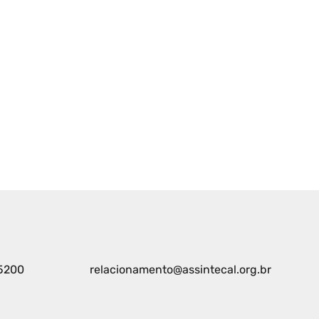
5200
relacionamento@assintecal.org.br