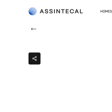
HOME
S
Orige