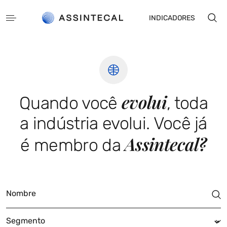
INDICADORES
evolui
Quando você
, toda
a indústria evolui. Você já
PT
EN
Assintecal?
é membro da
Nombre
Segmento