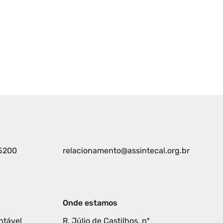
5200
relacionamento@assintecal.org.br
Onde estamos
ntável
R. Júlio de Castilhos, nº